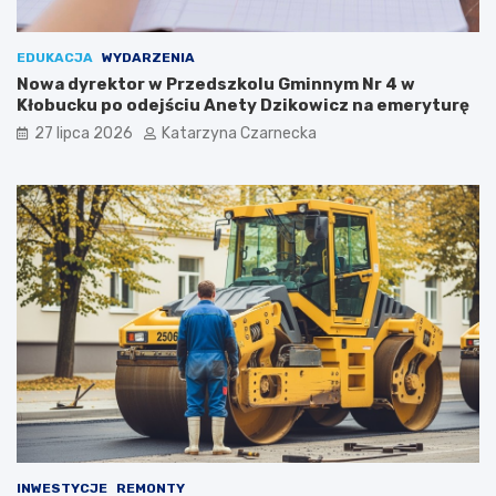
r
a
k
EDUKACJA
WYDARZENIA
o
Nowa dyrektor w Przedszkolu Gminnym Nr 4 w
w
Kłobucku po odejściu Anety Dzikowicz na emeryturę
i
27 lipca 2026
Katarzyna Czarnecka
e
!
INWESTYCJE
REMONTY