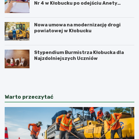
Nr 4 w Kłobucku po odejściu Anety
Dzikowicz na emeryturę
Nowa umowa na modernizację drogi
powiatowej w Kłobucku
Stypendium Burmistrza Kłobucka dla
Najzdolniejszych Uczniów
K
K
ł
ł
o
o
b
b
u
u
Warto przeczytać
c
c
k
c
i
y
F
s
e
e
s
n
t
i
i
o