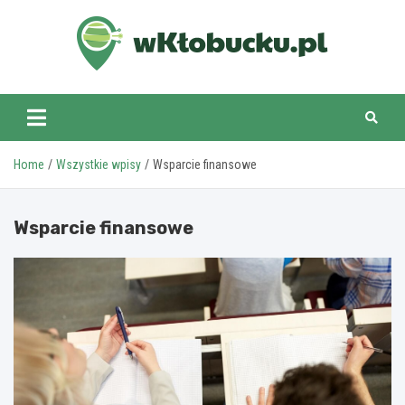
Skip
to
content
wKlobucku.pl
Home
Wszystkie wpisy
Wsparcie finansowe
Wsparcie finansowe