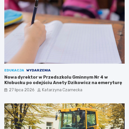
j
I
i
M
:
i
Ś
ę
w
d
i
z
ę
y
t
n
o
a
K
r
u
o
l
d
i
o
EDUKACJA
WYDARZENIA
n
w
Nowa dyrektor w Przedszkolu Gminnym Nr 4 w
a
y
Kłobucku po odejściu Anety Dzikowicz na emeryturę
r
c
i
h
27 lipca 2026
Katarzyna Czarnecka
ó
S
w
e
i
n
K
i
u
o
l
r
t
a