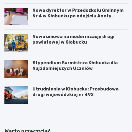
Nowa dyrektor w Przedszkolu Gminnym
Nr 4 w Kłobucku po odejściu Anety
Dzikowicz na emeryturę
Nowa umowa na modernizację drogi
powiatowej w Kłobucku
Stypendium Burmistrza Kłobucka dla
Najzdolniejszych Uczniów
Utrudnienia w Kłobucku: Przebudowa
drogi wojewódzkiej nr 492
K
K
ł
ł
o
o
b
b
u
u
Warto przeczytać
c
c