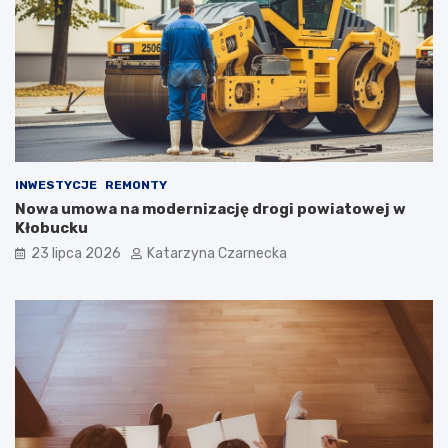
u
l
r
i
y
a
c
h
w
K
r
a
k
INWESTYCJE
REMONTY
o
Nowa umowa na modernizację drogi powiatowej w
w
Kłobucku
i
23 lipca 2026
Katarzyna Czarnecka
e
!