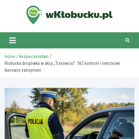
Skip
to
content
wKlobucku.pl
Home
Bezpieczeństwo
Kłobucka drogówka w akcji „Trzeźwość”: 362 kontrole i nietrzeźwi
kierowcy zatrzymani