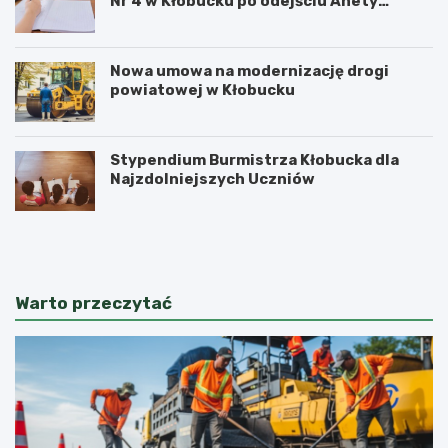
Nr 4 w Kłobucku po odejściu Anety
Dzikowicz na emeryturę
Nowa umowa na modernizację drogi
powiatowej w Kłobucku
Stypendium Burmistrza Kłobucka dla
Najzdolniejszych Uczniów
K
K
ł
ł
o
o
b
b
u
u
Warto przeczytać
c
c
k
c
i
y
F
s
e
e
s
n
t
i
i
o