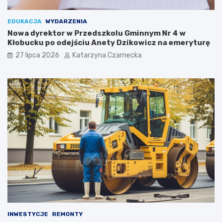
r
a
k
EDUKACJA
WYDARZENIA
o
Nowa dyrektor w Przedszkolu Gminnym Nr 4 w
w
Kłobucku po odejściu Anety Dzikowicz na emeryturę
i
27 lipca 2026
Katarzyna Czarnecka
e
!
INWESTYCJE
REMONTY