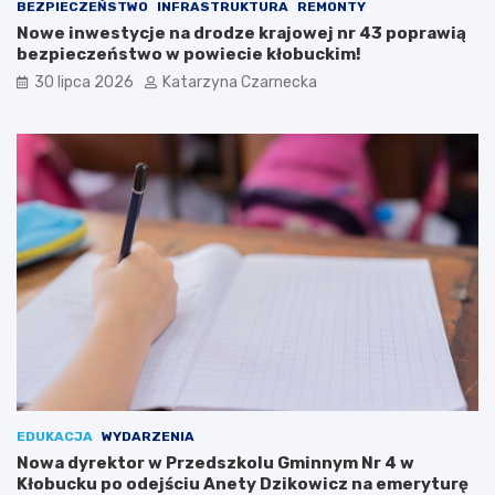
w
c
BEZPIECZEŃSTWO
INFRASTRUKTURA
REMONTY
i
z
Nowe inwestycje na drodze krajowej nr 43 poprawią
T
ą
bezpieczeństwo w powiecie kłobuckim!
r
n
30 lipca 2026
Katarzyna Czarnecka
a
a
d
X
y
I
c
I
j
I
i
M
:
i
Ś
ę
w
d
i
z
ę
y
t
n
o
a
K
r
u
o
l
d
i
o
EDUKACJA
WYDARZENIA
n
w
Nowa dyrektor w Przedszkolu Gminnym Nr 4 w
a
y
Kłobucku po odejściu Anety Dzikowicz na emeryturę
r
c