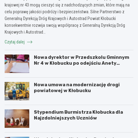
krajowej nr 43 mogą cieszyć się z nadchodzących zmian, które mają na
celu poprawę jakości podróży i bezpieczeństwa. Silne Partnerstwo z
Generalną Dyrekcją Dróg Krajowych i Autostrad Powiat Kłobucki
konsekwentnie rozwija swoją współpracę z Generalną Dyrekcją Dróg
Krajowych i Autostrad…
Czytaj dalej
Nowa dyrektor w Przedszkolu Gminnym
Nr 4 w Kłobucku po odejściu Anety
Dzikowicz na emeryturę
Nowa umowa na modernizację drogi
powiatowej w Kłobucku
Stypendium Burmistrza Kłobucka dla
Najzdolniejszych Uczniów