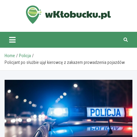
Skip
to
content
wKlobucku.pl
Home
Policja
Policjant po służbie ujął kierowcę z zakazem prowadzenia pojazdów