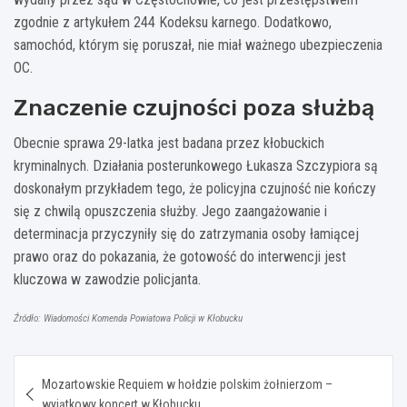
zgodnie z artykułem 244 Kodeksu karnego. Dodatkowo,
samochód, którym się poruszał, nie miał ważnego ubezpieczenia
OC.
Znaczenie czujności poza służbą
Obecnie sprawa 29-latka jest badana przez kłobuckich
kryminalnych. Działania posterunkowego Łukasza Szczypiora są
doskonałym przykładem tego, że policyjna czujność nie kończy
się z chwilą opuszczenia służby. Jego zaangażowanie i
determinacja przyczyniły się do zatrzymania osoby łamiącej
prawo oraz do pokazania, że gotowość do interwencji jest
kluczowa w zawodzie policjanta.
Źródło: Wiadomości Komenda Powiatowa Policji w Kłobucku
Nawigacja
Mozartowskie Requiem w hołdzie polskim żołnierzom –
wpisu
wyjątkowy koncert w Kłobucku