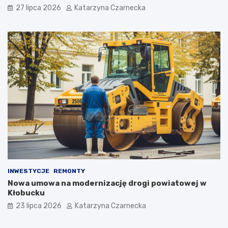
i
h
27 lipca 2026
Katarzyna Czarnecka
ó
S
w
e
i
n
K
i
u
o
l
r
t
a
u
l
r
i
y
a
c
h
w
K
r
a
k
INWESTYCJE
REMONTY
o
Nowa umowa na modernizację drogi powiatowej w
w
Kłobucku
i
23 lipca 2026
Katarzyna Czarnecka
e
!