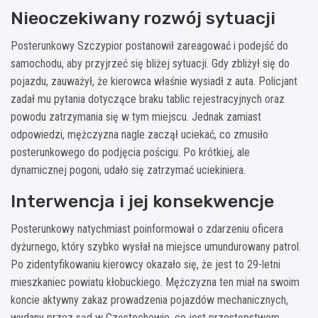
Nieoczekiwany rozwój sytuacji
Posterunkowy Szczypior postanowił zareagować i podejść do
samochodu, aby przyjrzeć się bliżej sytuacji. Gdy zbliżył się do
pojazdu, zauważył, że kierowca właśnie wysiadł z auta. Policjant
zadał mu pytania dotyczące braku tablic rejestracyjnych oraz
powodu zatrzymania się w tym miejscu. Jednak zamiast
odpowiedzi, mężczyzna nagle zaczął uciekać, co zmusiło
posterunkowego do podjęcia pościgu. Po krótkiej, ale
dynamicznej pogoni, udało się zatrzymać uciekiniera.
Interwencja i jej konsekwencje
Posterunkowy natychmiast poinformował o zdarzeniu oficera
dyżurnego, który szybko wysłał na miejsce umundurowany patrol.
Po zidentyfikowaniu kierowcy okazało się, że jest to 29-letni
mieszkaniec powiatu kłobuckiego. Mężczyzna ten miał na swoim
koncie aktywny zakaz prowadzenia pojazdów mechanicznych,
wydany przez sąd w Częstochowie, co jest przestępstwem