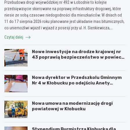
Przebudowa drogi wojewódzkiej nr 492 w Łobodnie to kolejne
przedsięwzięcie skierowane na poprawę infrastruktury drogowej, które
niesie ze sobą czasowe niedogodności dla mieszkańców. W dniach od
11 do 17 sierpnia 2026 roku planowane jest układanie mas bitumicznych,
co uniemożliwi wjazd i wyjazd z posesji przy ul. H. Sienkiewicza,…
Czytaj dalej
Nowe inwestycje na drodze krajowej nr
43 poprawią bezpieczeństwo w powiecie
kłobuckim!
Nowa dyrektor w Przedszkolu Gminnym
Nr 4 w Kłobucku po odejściu Anety
Dzikowicz na emeryturę
Nowa umowa na modernizację drogi
powiatowej w Kłobucku
Stypendium Burmistrza Kłobucka dla