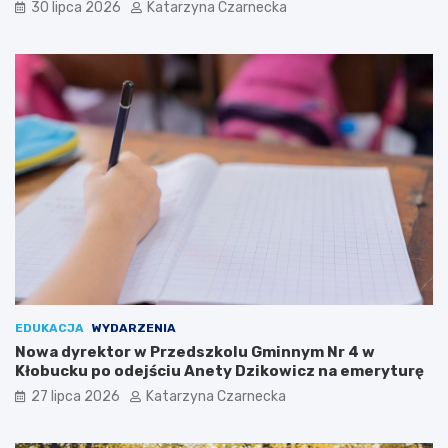
i
h
30 lipca 2026
Katarzyna Czarnecka
ó
S
w
e
i
n
K
i
u
o
l
r
t
a
u
l
r
i
y
a
c
h
w
K
r
a
k
EDUKACJA
WYDARZENIA
o
Nowa dyrektor w Przedszkolu Gminnym Nr 4 w
w
Kłobucku po odejściu Anety Dzikowicz na emeryturę
i
27 lipca 2026
Katarzyna Czarnecka
e
!