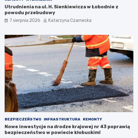
i
z
Utrudnienia na ul. H. Sienkiewicza w Łobodnie z
T
ą
powodu przebudowy
r
n
7 sierpnia 2026
Katarzyna Czarnecka
a
a
d
X
y
I
c
I
j
I
i
M
:
i
Ś
ę
w
d
i
z
ę
y
t
n
o
a
K
r
u
o
l
d
i
o
BEZPIECZEŃSTWO
INFRASTRUKTURA
REMONTY
n
w
Nowe inwestycje na drodze krajowej nr 43 poprawią
a
y
bezpieczeństwo w powiecie kłobuckim!
r
c