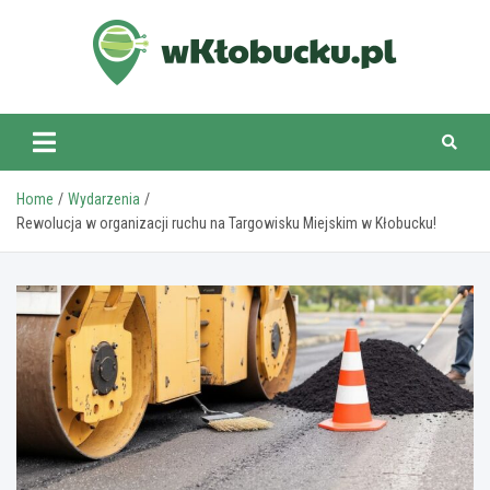
Skip
to
content
wKlobucku.pl
Home
Wydarzenia
Rewolucja w organizacji ruchu na Targowisku Miejskim w Kłobucku!