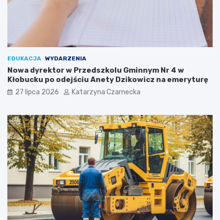
t
n
o
a
K
r
u
o
l
d
i
o
EDUKACJA
WYDARZENIA
n
w
Nowa dyrektor w Przedszkolu Gminnym Nr 4 w
a
y
Kłobucku po odejściu Anety Dzikowicz na emeryturę
r
c
i
h
27 lipca 2026
Katarzyna Czarnecka
ó
S
w
e
i
n
K
i
u
o
l
r
t
a
u
l
r
i
y
a
c
h
w