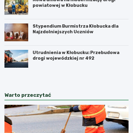
powiatowej w Kłobucku
Stypendium Burmistrza Kłobucka dla
Najzdolniejszych Uczniów
Utrudnienia w Kłobucku: Przebudowa
drogi wojewódzkiej nr 492
K
K
ł
ł
o
o
b
b
u
u
Warto przeczytać
c
c
k
c
i
y
F
s
e
e
s
n
t
i