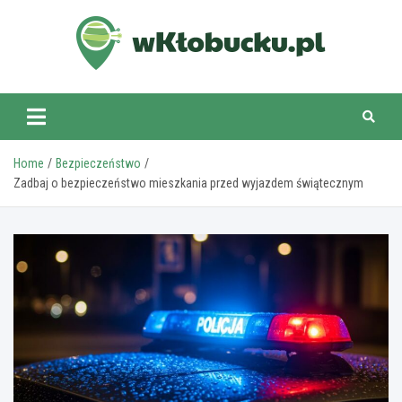
Skip
to
content
wKlobucku.pl
Home
Bezpieczeństwo
Zadbaj o bezpieczeństwo mieszkania przed wyjazdem świątecznym