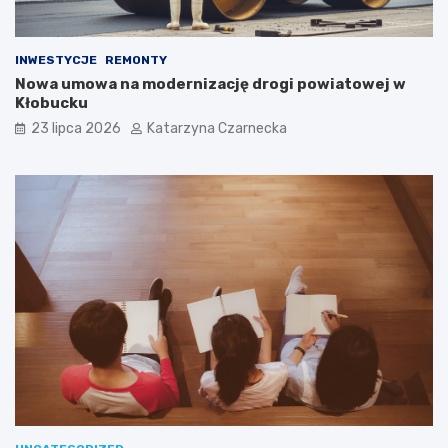
K
r
a
k
INWESTYCJE
REMONTY
o
Nowa umowa na modernizację drogi powiatowej w
w
Kłobucku
i
23 lipca 2026
Katarzyna Czarnecka
e
!