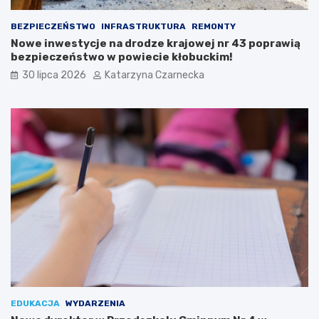
l
d
i
o
BEZPIECZEŃSTWO
INFRASTRUKTURA
REMONTY
n
w
Nowe inwestycje na drodze krajowej nr 43 poprawią
a
y
bezpieczeństwo w powiecie kłobuckim!
r
c
i
h
30 lipca 2026
Katarzyna Czarnecka
ó
S
w
e
i
n
K
i
u
o
l
r
t
a
u
l
r
i
y
a
c
h
w
K
r
a
k
EDUKACJA
WYDARZENIA
o