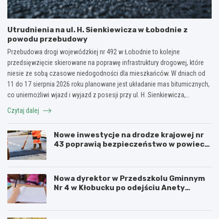
Utrudnienia na ul. H. Sienkiewicza w Łobodnie z
powodu przebudowy
Przebudowa drogi wojewódzkiej nr 492 w Łobodnie to kolejne
przedsięwzięcie skierowane na poprawę infrastruktury drogowej, które
niesie ze sobą czasowe niedogodności dla mieszkańców. W dniach od
11 do 17 sierpnia 2026 roku planowane jest układanie mas bitumicznych,
co uniemożliwi wjazd i wyjazd z posesji przy ul. H. Sienkiewicza,…
Czytaj dalej
Nowe inwestycje na drodze krajowej nr
43 poprawią bezpieczeństwo w powiecie
kłobuckim!
Nowa dyrektor w Przedszkolu Gminnym
Nr 4 w Kłobucku po odejściu Anety
Dzikowicz na emeryturę