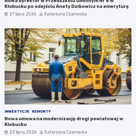
Nowa dyrektor w Przedszkolu Gminnym Nr 4 w
w
Kłobucku po odejściu Anety Dzikowicz na emeryturę
i
27 lipca 2026
Katarzyna Czarnecka
e
!
INWESTYCJE
REMONTY
Nowa umowa na modernizację drogi powiatowej w
Kłobucku
23 lipca 2026
Katarzyna Czarnecka