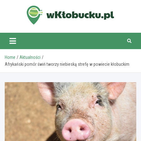
Skip
to
content
wKlobucku.pl
Home
Aktualności
Afrykański pomór świń tworzy niebieską strefę w powiecie kłobuckim