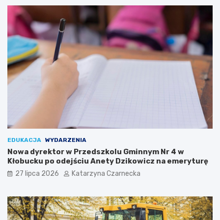
i
n
K
i
u
o
l
r
t
a
u
l
r
i
y
a
c
h
w
K
r
a
k
EDUKACJA
WYDARZENIA
o
Nowa dyrektor w Przedszkolu Gminnym Nr 4 w
w
Kłobucku po odejściu Anety Dzikowicz na emeryturę
i
27 lipca 2026
Katarzyna Czarnecka
e
!