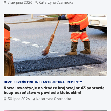
7 sierpnia 2026
Katarzyna Czarnecka
a
a
d
X
y
I
c
I
j
I
i
M
:
i
Ś
ę
w
d
i
z
ę
y
t
n
o
a
K
r
u
o
l
d
i
o
BEZPIECZEŃSTWO
INFRASTRUKTURA
REMONTY
n
w
Nowe inwestycje na drodze krajowej nr 43 poprawią
a
y
bezpieczeństwo w powiecie kłobuckim!
r
c
i
h
30 lipca 2026
Katarzyna Czarnecka
ó
S
w
e