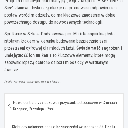
Program edukacyjno-informacyjny „Włącz Myślenie – Bezpieczna
Sieć” stanowił doskonałą okazję do promowania odpowiednich
postaw wśród młodzieży, co ma kluczowe znaczenie w dobie
powszechnego dostępu do nowoczesnych technologii.
Spotkanie w Szkole Podstawowej im. Marii Konopnickiej było
istotnym krokiem w kierunku budowania bezpieczniejszej
przestrzeni cyfrowej dla młodych ludzi.
Świadomość zagrożeń i
umiejętność ich unikania
to kluczowe elementy, które mogą
zapewnić lepszą ochronę dzieci i młodzieży w wirtualnym
świecie.
Źródło: Komenda Powiatowa Policji w Kłobucku
Nawigacja
Nowe centra przesiadkowe i przystanki autobusowe w Gminach
wpisu
Krzepice, Przystajń i Panki
Kłobuccy policjanci dbali o bezpieczeństwo podczas 34. Finału