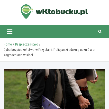
Skip
to
content
wKlobucku.pl
Home
Bezpieczeństwo
Cyberbezpieczeństwo w Przystajni: Policjantki edukują uczniów o
zagrożeniach w sieci