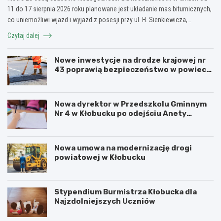
11 do 17 sierpnia 2026 roku planowane jest układanie mas bitumicznych,
co uniemożliwi wjazd i wyjazd z posesji przy ul. H. Sienkiewicza,…
Czytaj dalej
Nowe inwestycje na drodze krajowej nr
43 poprawią bezpieczeństwo w powiecie
kłobuckim!
Nowa dyrektor w Przedszkolu Gminnym
Nr 4 w Kłobucku po odejściu Anety
Dzikowicz na emeryturę
Nowa umowa na modernizację drogi
powiatowej w Kłobucku
Stypendium Burmistrza Kłobucka dla
Najzdolniejszych Uczniów
K
K