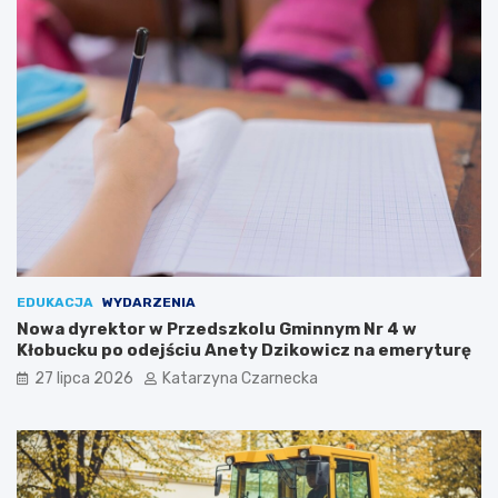
i
n
K
i
u
o
l
r
t
a
u
l
r
i
y
a
c
h
w
K
r
a
k
EDUKACJA
WYDARZENIA
o
Nowa dyrektor w Przedszkolu Gminnym Nr 4 w
w
Kłobucku po odejściu Anety Dzikowicz na emeryturę
i
27 lipca 2026
Katarzyna Czarnecka
e
!