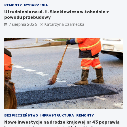
w
c
REMONTY
WYDARZENIA
i
z
Utrudnienia na ul. H. Sienkiewicza w Łobodnie z
T
ą
powodu przebudowy
r
n
7 sierpnia 2026
Katarzyna Czarnecka
a
a
d
X
y
I
c
I
j
I
i
M
:
i
Ś
ę
w
d
i
z
ę
y
t
n
o
a
K
r
u
o
l
d
i
o
BEZPIECZEŃSTWO
INFRASTRUKTURA
REMONTY
n
w
Nowe inwestycje na drodze krajowej nr 43 poprawią
a
y