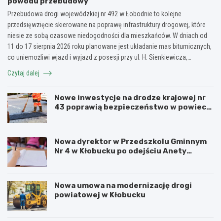
powodu przebudowy
Przebudowa drogi wojewódzkiej nr 492 w Łobodnie to kolejne
przedsięwzięcie skierowane na poprawę infrastruktury drogowej, które
niesie ze sobą czasowe niedogodności dla mieszkańców. W dniach od
11 do 17 sierpnia 2026 roku planowane jest układanie mas bitumicznych,
co uniemożliwi wjazd i wyjazd z posesji przy ul. H. Sienkiewicza,…
Czytaj dalej
Nowe inwestycje na drodze krajowej nr
43 poprawią bezpieczeństwo w powiecie
kłobuckim!
Nowa dyrektor w Przedszkolu Gminnym
Nr 4 w Kłobucku po odejściu Anety
Dzikowicz na emeryturę
Nowa umowa na modernizację drogi
powiatowej w Kłobucku