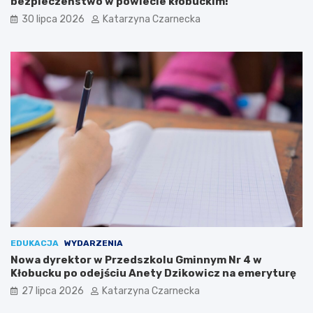
bezpieczeństwo w powiecie kłobuckim!
r
c
i
h
30 lipca 2026
Katarzyna Czarnecka
ó
S
w
e
i
n
K
i
u
o
l
r
t
a
u
l
r
i
y
a
c
h
w
K
r
a
k
EDUKACJA
WYDARZENIA
o
Nowa dyrektor w Przedszkolu Gminnym Nr 4 w
w
Kłobucku po odejściu Anety Dzikowicz na emeryturę
i
27 lipca 2026
Katarzyna Czarnecka
e
!