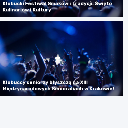
Kłobucki Festiwal Smaków i Tradycji: Święto
Kulinariów i Kultury
Kłobuccy seniorzy błyszczą na XIII
Międzynarodowych Senioraliach w Krakowie!