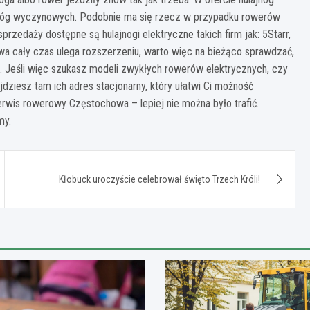
ajnóg wyczynowych. Podobnie ma się rzecz w przypadku rowerów
sprzedaży dostępne są hulajnogi elektryczne takich firm jak: 5Starr,
dażowa cały czas ulega rozszerzeniu, warto więc na bieżąco sprawdzać,
e. Jeśli więc szukasz modeli zwykłych rowerów elektrycznych, czy
jdziesz tam ich adres stacjonarny, który ułatwi Ci możność
serwis rowerowy Częstochowa – lepiej nie można było trafić.
my.
Kłobuck uroczyście celebrował święto Trzech Króli!