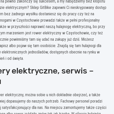
, na pewno zakończy się sukcesem, a my nabędziemy bez kłopotu
dzie elektrycznym? Sklep GitBike zapewni Ci nieskrępowany dostęp
ym bez żadnego wysiłku dostaniesz się do pracy czy też na
lajnogami w Częstochowie prowadzi także w pełni profesjonalny
akże w przyszłości naprawić naszą hulajnogę elektryczną, bo przy
naszym marzeniem jest rower elektryczny w Częstochowie, czy też
iecznie powinniśmy tam się udać na zakupy już dziś. Możesz
pisz albo pojaw się tam osobiście. Znajdą się tam hulajnogi dla
ów elektronicznych jednośladów, dostępnych obecnie na rynku w
eń i od święta.
ry elektryczne, serwis –
u
wer elektryczny, można sobie u nich dokładnie obejrzeć, a także
wiej dopasujemy do naszych potrzeb. Fachowy personel poradzi
ej satysfakcjonujący dla nas. Na miejscu zamontujemy także części
a albo rower jeździły znów tak jak trzeba. W ofercie hulajnóg