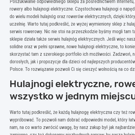
Poszukiwanie odpowiedniego sklepu za pośrednictwem Internetu
rowery albo hulajnogi elektryczne. Częstochowa hulajnogi o napę
do wielu modeli hulajnóg oraz rowerów elektrycznych, dzięki któr
uczelnię. Warto tutaj podkreślić, że wyżej wymieniony sklep z hu
serwis rowerowy. Nic nie stoi na przeszkodzie byśmy mogli tam t
sklepie działa także serwis hulajnóg elektrycznych. Jeśli więc 
solidne oraz w pełni sprawne, nowe hulajnogi elektryczne, to kon
skorzystać tam z szerokiego portfolio ich możliwości. Zadzwoń, na
dorosłych, jak i propozycje dla dzieci od najlepszych producent
Polsce. To rozwiązanie pozwoli Ci się cieszyć wolnością na co dzi
Hulajnogi elektryczne, rowe
wszystko w jednym miejsc
Warto tutaj podkreślić, że każdą hulajnogę elektryczna czy też ro
wypróbować. To pozwoli nam dobrać odpowiedni model, który łat
nam, na co warto zwrócić uwagę, by nasz zakup był jak najbardzi
zamienne, czy też dokonamy niezbędnych napraw, by nasza hulajnog