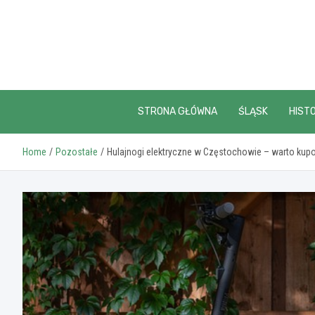
Skip
to
content
STRONA GŁÓWNA
ŚLĄSK
HISTO
Home
Pozostałe
Hulajnogi elektryczne w Częstochowie – warto kup