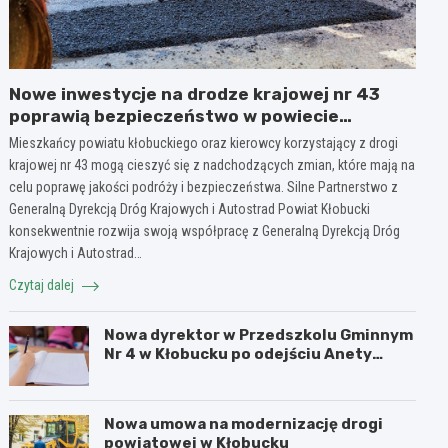
Nowe inwestycje na drodze krajowej nr 43
poprawią bezpieczeństwo w powiecie
kłobuckim!
Mieszkańcy powiatu kłobuckiego oraz kierowcy korzystający z drogi
krajowej nr 43 mogą cieszyć się z nadchodzących zmian, które mają na
celu poprawę jakości podróży i bezpieczeństwa. Silne Partnerstwo z
Generalną Dyrekcją Dróg Krajowych i Autostrad Powiat Kłobucki
konsekwentnie rozwija swoją współpracę z Generalną Dyrekcją Dróg
Krajowych i Autostrad…
Czytaj dalej
Nowa dyrektor w Przedszkolu Gminnym
Nr 4 w Kłobucku po odejściu Anety
Dzikowicz na emeryturę
Nowa umowa na modernizację drogi
powiatowej w Kłobucku