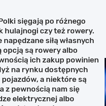
Polki sięgają po różnego
k hulajnogi czy też rowery.
e napędzane siłą własnych
ą opcją są rowery albo
ewnością ich zakup powinien
dyż na rynku dostępnych
 pojazdów, a niektóre są
ka z pewnością nam się
dze elektrycznej albo