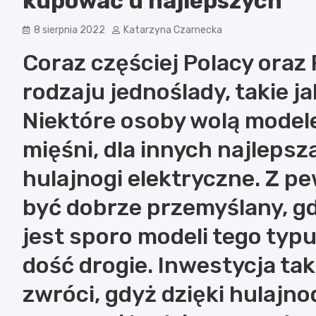
kupować u najlepszych
8 sierpnia 2022
Katarzyna Czarnecka
Coraz częściej Polacy oraz 
rodzaju jednoślady, takie ja
Niektóre osoby wolą model
mięśni, dla innych najlepsz
hulajnogi elektryczne. Z p
być dobrze przemyślany, g
jest sporo modeli tego typu
dość drogie. Inwestycja ta
zwróci, gdyż dzięki hulajno