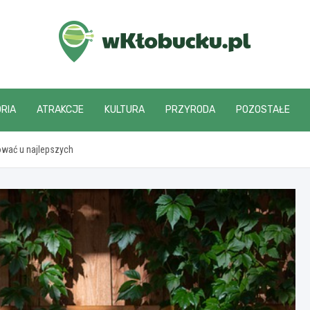
wKlobucku.pl
RIA
ATRAKCJE
KULTURA
PRZYRODA
POZOSTAŁE
ować u najlepszych