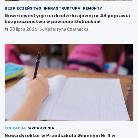
i
o
BEZPIECZEŃSTWO
INFRASTRUKTURA
REMONTY
n
w
Nowe inwestycje na drodze krajowej nr 43 poprawią
a
y
bezpieczeństwo w powiecie kłobuckim!
r
c
i
h
30 lipca 2026
Katarzyna Czarnecka
ó
S
w
e
i
n
K
i
u
o
l
r
t
a
u
l
r
i
y
a
c
h
w
K
r
a
k
EDUKACJA
WYDARZENIA
o
Nowa dyrektor w Przedszkolu Gminnym Nr 4 w