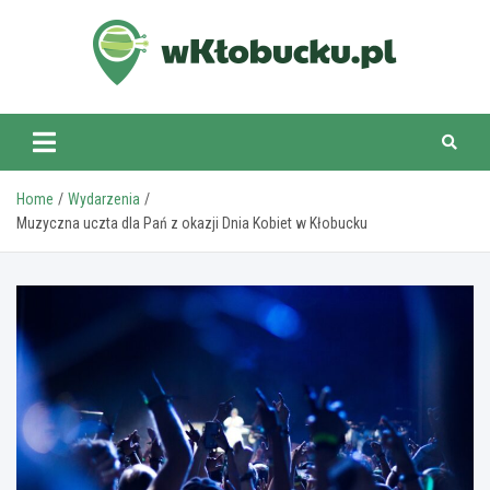
Skip
to
content
wKlobucku.pl
Home
Wydarzenia
Muzyczna uczta dla Pań z okazji Dnia Kobiet w Kłobucku