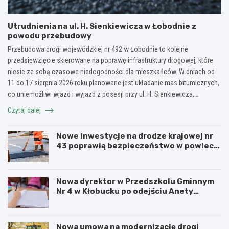
Utrudnienia na ul. H. Sienkiewicza w Łobodnie z
powodu przebudowy
Przebudowa drogi wojewódzkiej nr 492 w Łobodnie to kolejne
przedsięwzięcie skierowane na poprawę infrastruktury drogowej, które
niesie ze sobą czasowe niedogodności dla mieszkańców. W dniach od
11 do 17 sierpnia 2026 roku planowane jest układanie mas bitumicznych,
co uniemożliwi wjazd i wyjazd z posesji przy ul. H. Sienkiewicza,…
Czytaj dalej
Nowe inwestycje na drodze krajowej nr
43 poprawią bezpieczeństwo w powiecie
kłobuckim!
Nowa dyrektor w Przedszkolu Gminnym
Nr 4 w Kłobucku po odejściu Anety
Dzikowicz na emeryturę
Nowa umowa na modernizację drogi