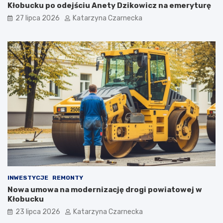
w
Kłobucku po odejściu Anety Dzikowicz na emeryturę
i
27 lipca 2026
Katarzyna Czarnecka
e
!
INWESTYCJE
REMONTY
Nowa umowa na modernizację drogi powiatowej w
Kłobucku
23 lipca 2026
Katarzyna Czarnecka