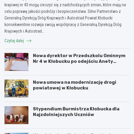
krajowej nr 43 mogą cieszyć się z nadchodzących zmian, które mają na
celu poprawę jakości podróży i bezpieczeństwa. Silne Partnerstwo z
Generalną Dyrekcją Dróg Krajowych i Autostrad Powiat Kłobucki
konsekwentnie rozwija swoją współpracę z Generalną Dyrekcją Dróg
Krajowych i Autostrad…
Czytaj dalej
Nowa dyrektor w Przedszkolu Gminnym
Nr 4 w Kłobucku po odejściu Anety
Dzikowicz na emeryturę
Nowa umowa na modernizację drogi
powiatowej w Kłobucku
Stypendium Burmistrza Kłobucka dla
Najzdolniejszych Uczniów