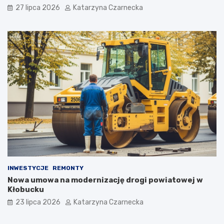
i
h
27 lipca 2026
Katarzyna Czarnecka
ó
S
w
e
i
n
K
i
u
o
l
r
t
a
u
l
r
i
y
a
c
h
w
K
r
a
k
INWESTYCJE
REMONTY
o
Nowa umowa na modernizację drogi powiatowej w
w
Kłobucku
i
23 lipca 2026
Katarzyna Czarnecka
e
!