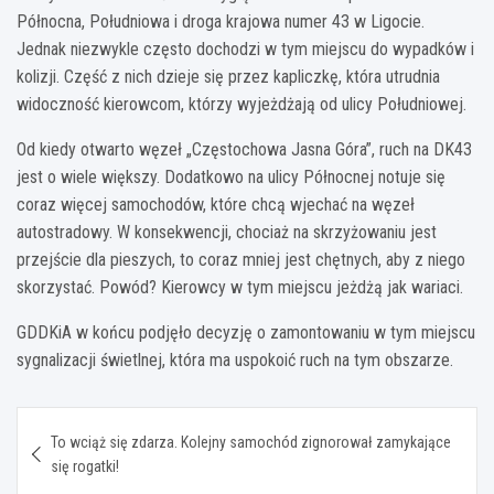
Północna, Południowa i droga krajowa numer 43 w Ligocie.
Jednak niezwykle często dochodzi w tym miejscu do wypadków i
kolizji. Część z nich dzieje się przez kapliczkę, która utrudnia
widoczność kierowcom, którzy wyjeżdżają od ulicy Południowej.
Od kiedy otwarto węzeł „Częstochowa Jasna Góra”, ruch na DK43
jest o wiele większy. Dodatkowo na ulicy Północnej notuje się
coraz więcej samochodów, które chcą wjechać na węzeł
autostradowy. W konsekwencji, chociaż na skrzyżowaniu jest
przejście dla pieszych, to coraz mniej jest chętnych, aby z niego
skorzystać. Powód? Kierowcy w tym miejscu jeżdżą jak wariaci.
GDDKiA w końcu podjęło decyzję o zamontowaniu w tym miejscu
sygnalizacji świetlnej, która ma uspokoić ruch na tym obszarze.
Nawigacja
To wciąż się zdarza. Kolejny samochód zignorował zamykające
wpisu
się rogatki!