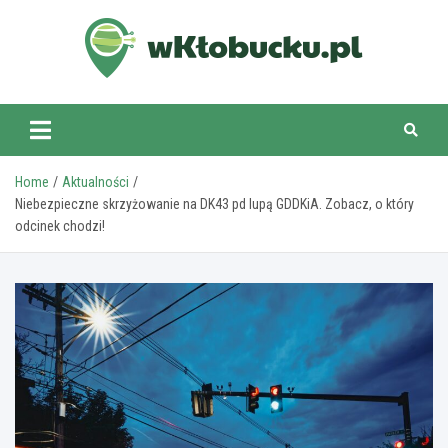
Skip
to
content
wKlobucku.pl
Home
Aktualności
Niebezpieczne skrzyżowanie na DK43 pd lupą GDDKiA. Zobacz, o który
odcinek chodzi!