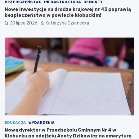
w
c
BEZPIECZEŃSTWO
INFRASTRUKTURA
REMONTY
i
z
Nowe inwestycje na drodze krajowej nr 43 poprawią
T
ą
bezpieczeństwo w powiecie kłobuckim!
r
n
30 lipca 2026
Katarzyna Czarnecka
a
a
d
X
y
I
c
I
j
I
i
M
:
i
Ś
ę
w
d
i
z
ę
y
t
n
o
a
K
r
u
o
l
d
i
o
EDUKACJA
WYDARZENIA
n
w
Nowa dyrektor w Przedszkolu Gminnym Nr 4 w
a
y
Kłobucku po odejściu Anety Dzikowicz na emeryturę
r
c