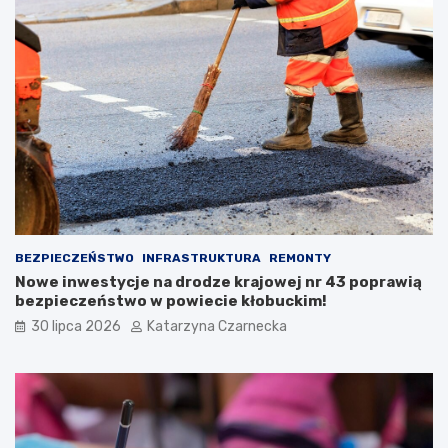
j
I
i
M
:
i
Ś
ę
w
d
i
z
ę
y
t
n
o
a
K
r
u
o
l
d
i
o
BEZPIECZEŃSTWO
INFRASTRUKTURA
REMONTY
n
w
Nowe inwestycje na drodze krajowej nr 43 poprawią
a
y
bezpieczeństwo w powiecie kłobuckim!
r
c
i
h
30 lipca 2026
Katarzyna Czarnecka
ó
S
w
e
i
n
K
i
u
o
l
r