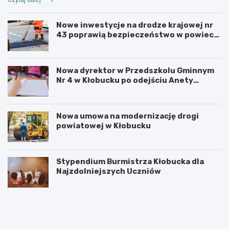
Nowe inwestycje na drodze krajowej nr
43 poprawią bezpieczeństwo w powiecie
kłobuckim!
Nowa dyrektor w Przedszkolu Gminnym
Nr 4 w Kłobucku po odejściu Anety
Dzikowicz na emeryturę
Nowa umowa na modernizację drogi
powiatowej w Kłobucku
Stypendium Burmistrza Kłobucka dla
Najzdolniejszych Uczniów
K
K
ł
ł
o
o
b
b
u
u