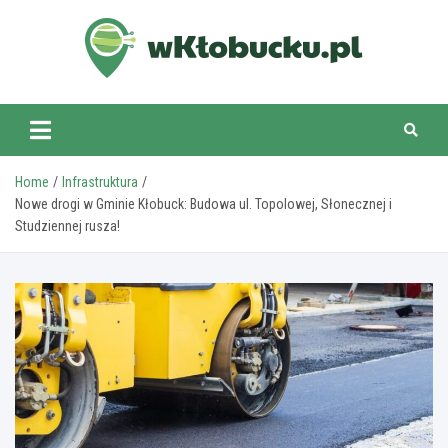
Skip
to
content
wKlobucku.pl
Home
Infrastruktura
Nowe drogi w Gminie Kłobuck: Budowa ul. Topolowej, Słonecznej i
Studziennej rusza!