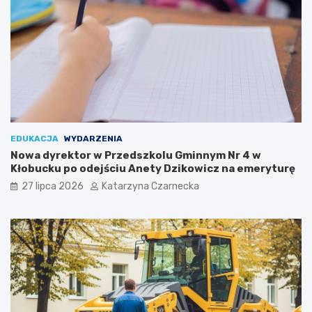
t
a
u
l
r
i
y
a
c
h
w
K
r
a
k
EDUKACJA
WYDARZENIA
o
Nowa dyrektor w Przedszkolu Gminnym Nr 4 w
w
Kłobucku po odejściu Anety Dzikowicz na emeryturę
i
27 lipca 2026
Katarzyna Czarnecka
e
!