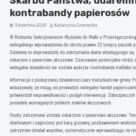
Skarbu Państwa, udaremni
kontrabandy papierosów
3 kwietnia 2025
Katarzyna Czarnecka
W Kłobucku funkcjonariusze Wydziału do Walki z Przestępczośc
nielegalnego wprowadzenia do obrotu prawie 22 tysięcy paczek pa
Działania te doprowadziły do zatrzymania duetu składającego się z
oskarżeni o paserstwo akcyzowe. Szacowane potencjalne straty d
nielegalna działalność nie została wykryta i kontrabanda trafiłaby n
Informacje o podejrzanej działalności pary mieszkańców gminy 
wskazywały, że mogą oni prowadzić nielegalny handel papierosami
potwierdzili nieprawidłowości i podjęli interwencję. Zabezpieczyl
posiadały wymaganych polskich znaków akcyzowych.
Osoby zatrzymane zostały oskarżone o paserstwo akcyzowe. Ten
skarbowym i zagrożony jest karą grzywny, pozbawieniem wolności d
zatrzymani działali wspólnie, systematycznie wprowadzając na ryn