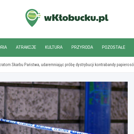
wKlobucku.pl
RIA
ATRAKCJE
KULTURA
PRZYRODA
POZOSTAŁE
tratom Skarbu Państwa, udaremniając próbę dystrybucji kontrabandy papieros