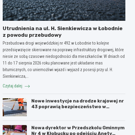
Utrudnienia na ul. H. Sienkiewicza w Łobodnie
z powodu przebudowy
Przebudowa drogi wojewódzkiej nr 492 w Łobodnie to kolejne
przedsięwzięcie skierowane na poprawę infrastruktury drogowej, które
niesie ze sobą czasowe niedogodności dla mieszkańców. W dniach od
11 do 17 sierpnia 2026 roku planowane jest układanie mas
bitumicznych, co uniemożliwi wjazd i wyjazd z posesji przy ul. H.
Sienkiewicza,…
Czytaj dalej
Nowe inwestycje na drodze krajowej nr
43 poprawią bezpieczeństwo w
powiecie kłobuckim!
Nowa dyrektor w Przedszkolu Gminnym
Nr 4 w Kłobucku po odejściu Anety