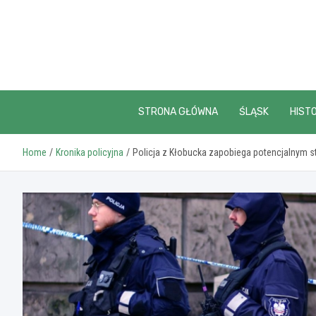
Skip
to
content
STRONA GŁÓWNA
ŚLĄSK
HISTO
Home
Kronika policyjna
Policja z Kłobucka zapobiega potencjalnym s