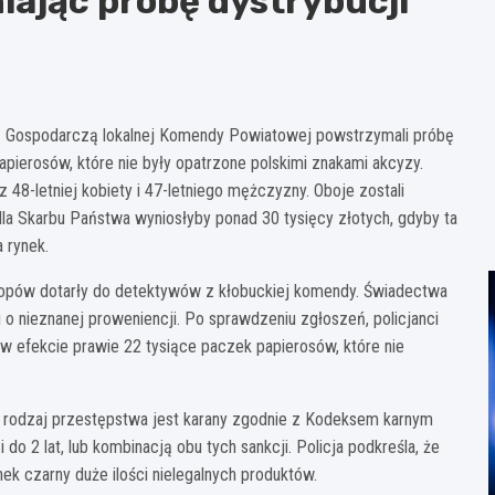
ając próbę dystrybucji
ią Gospodarczą lokalnej Komendy Powiatowej powstrzymali próbę
pierosów, które nie były opatrzone polskimi znakami akcyzy.
 48-letniej kobiety i 47-letniego mężczyzny. Oboje zostali
la Skarbu Państwa wyniosłyby ponad 30 tysięcy złotych, gdyby ta
a rynek.
Popów dotarły do detektywów z kłobuckiej komendy. Świadectwa
 o nieznanej proweniencji. Po sprawdzeniu zgłoszeń, policjanci
i w efekcie prawie 22 tysiące paczek papierosów, które nie
 rodzaj przestępstwa jest karany zgodnie z Kodeksem karnym
o 2 lat, lub kombinacją obu tych sankcji. Policja podkreśla, że
ek czarny duże ilości nielegalnych produktów.