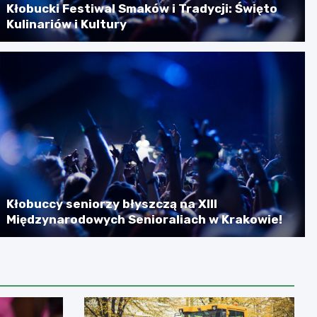
Kłobucki Festiwal Smaków i Tradycji: Święto
Kulinariów i Kultury
Kłobuccy seniorzy błyszczą na XIII
Międzynarodowych Senioraliach w Krakowie!