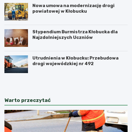
Nowa umowa na modernizację drogi
powiatowej w Kłobucku
Stypendium Burmistrza Kłobucka dla
Najzdolniejszych Uczniów
Utrudnienia w Kłobucku: Przebudowa
drogi wojewódzkiej nr 492
K
K
ł
ł
o
o
b
b
u
u
Warto przeczytać
c
c
k
c
i
y
F
s
e
e
s
n