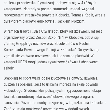
obalenia przeciwnika. Rywalizacja odbywała się w 4 różnych
kategoriach. Nagrody w postaci statuetek i medali wręczali
reprezentant strażników prawa z Kłobucka, Tomasz Kocik, wraz z
dyrektorem placówki edukacyjnej, Jackiem Rudzkim.
W ramach tradycji „Dnia Otwartego”, który od dziewięciu lat jest
organizowany przez Zespół Szkół Nr 1 w Kłobucku, odbył się
„Turniej Grapplingu uczniów oraz absolwentów o Puchar
Komendanta Powiatowego Policji w Kłobucku”. Do rywalizacji
zgłosili się zarówno uczniowie jak i uczennice placówki. W
kategorii OPEN mogli jednak rywalizować również absolwenci
szkoły.
Grappling to sport walki, gdzie kluczowe są chwyty, dźwignie,
duszenia i obalenia. Jest to unikalna impreza na skalę powiatu
kłobuckiego. Studenci klas policyjnych mają zapewnione lekcje
technik samoobrony jako część obowiązkowego programu
nauczania. Pozostałe osoby uczące się w tej szkole na kłobuckim
Zagórzu mają możliwość uczestniczyć w dodatkowych