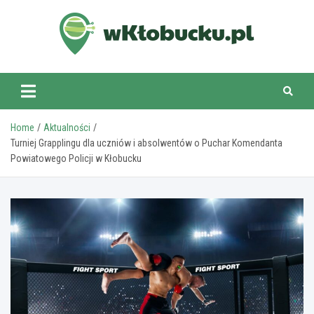
Skip
to
content
wKlobucku.pl
Home
Aktualności
Turniej Grapplingu dla uczniów i absolwentów o Puchar Komendanta
Powiatowego Policji w Kłobucku