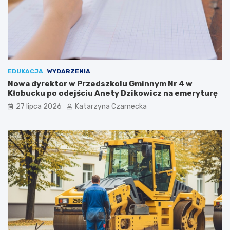
ę
y
t
n
o
a
K
r
u
o
l
d
i
o
EDUKACJA
WYDARZENIA
n
w
Nowa dyrektor w Przedszkolu Gminnym Nr 4 w
a
y
Kłobucku po odejściu Anety Dzikowicz na emeryturę
r
c
i
h
27 lipca 2026
Katarzyna Czarnecka
ó
S
w
e
i
n
K
i
u
o
l
r
t
a
u
l
r
i
y
a
c
h