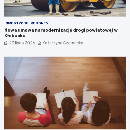
w
K
r
a
k
INWESTYCJE
REMONTY
o
Nowa umowa na modernizację drogi powiatowej w
w
Kłobucku
i
23 lipca 2026
Katarzyna Czarnecka
e
!