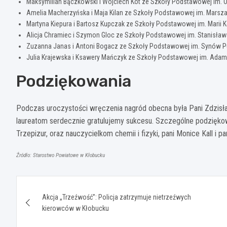
Maksymilian Bączkowski i Wojciech Kot ze Szkoły Podstawowej im. Or
Amelia Macherzyńska i Maja Kilan ze Szkoły Podstawowej im. Marsza
Martyna Kiepura i Bartosz Kupczak ze Szkoły Podstawowej im. Marii K
Alicja Chramiec i Szymon Gloc ze Szkoły Podstawowej im. Stanisław
Zuzanna Janas i Antoni Bogacz ze Szkoły Podstawowej im. Synów 
Julia Krajewska i Ksawery Mańczyk ze Szkoły Podstawowej im. Adam
Podziękowania
Podczas uroczystości wręczenia nagród obecna była Pani Zdzisł
laureatom serdecznie gratulujemy sukcesu. Szczególne podziękowa
Trzepizur, oraz nauczycielkom chemii i fizyki, pani Monice Kall i
Źródło: Starostwo Powiatowe w Kłobucku
Nawigacja
Akcja „Trzeźwość”: Policja zatrzymuje nietrzeźwych
wpisu
kierowców w Kłobucku