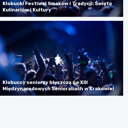
Kłobucki Festiwal Smaków i Tradycji: Święto
Kulinariów i Kultury
Kłobuccy seniorzy błyszczą na XIII
Międzynarodowych Senioraliach w Krakowie!