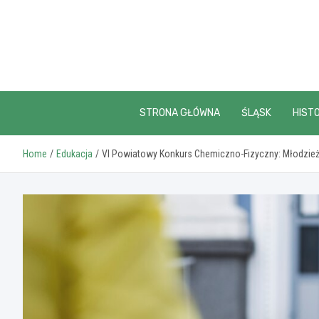
Skip
to
content
STRONA GŁÓWNA
ŚLĄSK
HISTO
Home
Edukacja
VI Powiatowy Konkurs Chemiczno-Fizyczny: Młodzież