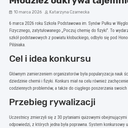
Młodzież odkrywa tajemni
10 marca 2026
Katarzyna Czarnecka
6 marca 2026 roku Szkoła Podstawowa im. Synów Pułku w Węgl
Fizycznego, zatytułowanego „Poczuj chemię do fizyki”. To wyda
szkół podstawowych z powiatu kłobuckiego, odbyło się pod Hono
Pilśniaka.
Cel i idea konkursu
Głównym zamierzeniem organizatorów była popularyzacja nauk ści
dziedzinie chemii i fizyki. Konkurs miał na celu również zachęc
codziennych problemów, a także do ciągłego poszerzania swoich u
Przebieg rywalizacji
Uczestnicy zmierzyli się z 30 pytaniami quizowymi obejmującymi 
odpowiedzi, z których jedna była poprawna. System konkursowy u