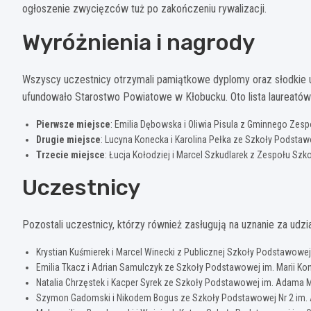
ogłoszenie zwycięzców tuż po zakończeniu rywalizacji.
Wyróżnienia i nagrody
Wszyscy uczestnicy otrzymali pamiątkowe dyplomy oraz słodkie u
ufundowało Starostwo Powiatowe w Kłobucku. Oto lista laureatów
Pierwsze miejsce
: Emilia Dębowska i Oliwia Pisula z Gminnego Zes
Drugie miejsce
: Lucyna Konecka i Karolina Pełka ze Szkoły Podstaw
Trzecie miejsce
: Łucja Kołodziej i Marcel Szkudlarek z Zespołu Sz
Uczestnicy
Pozostali uczestnicy, którzy również zasługują na uznanie za udział
Krystian Kuśmierek i Marcel Winecki z Publicznej Szkoły Podstawowej
Emilia Tkacz i Adrian Samulczyk ze Szkoły Podstawowej im. Marii K
Natalia Chrzęstek i Kacper Syrek ze Szkoły Podstawowej im. Adama 
Szymon Gadomski i Nikodem Bogus ze Szkoły Podstawowej Nr 2 im.