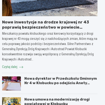
Nowe inwestycje na drodze krajowej nr 43
poprawią bezpieczeństwo w powiecie
kłobuckim!
Mieszkańcy powiatu kłobuckiego oraz kierowcy korzystający z drogi
krajowej nr 43 mogą cieszyć się z nadchodzących zmian, które mają na
celu poprawę jakości podróży i bezpieczeństwa. Silne Partnerstwo z
Generalną Dyrekcją Dróg Krajowych i Autostrad Powiat Kłobucki
konsekwentnie rozwija swoją współpracę z Generalną Dyrekcją Dróg
Krajowych i Autostrad…
Czytaj dalej
Nowa dyrektor w Przedszkolu Gminnym
Nr 4 w Kłobucku po odejściu Anety
Dzikowicz na emeryturę
Nowa umowa na modernizację drogi
powiatowej w Kłobucku