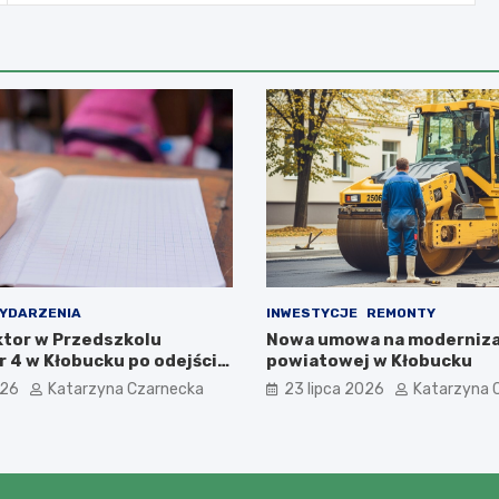
YDARZENIA
INWESTYCJE
REMONTY
tor w Przedszkolu
Nowa umowa na moderniza
 4 w Kłobucku po odejściu
powiatowej w Kłobucku
owicz na emeryturę
026
Katarzyna Czarnecka
23 lipca 2026
Katarzyna 