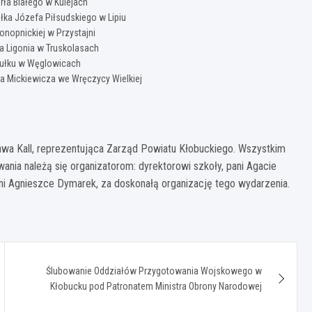
ła Białego w Kulejach
łka Józefa Piłsudskiego w Lipiu
onopnickiej w Przystajni
a Ligonia w Truskolasach
Pułku w Węglowicach
a Mickiewicza we Wręczycy Wielkiej
awa Kall, reprezentująca Zarząd Powiatu Kłobuckiego. Wszystkim
nia należą się organizatorom: dyrektorowi szkoły, pani Agacie
 pani Agnieszce Dymarek, za doskonałą organizację tego wydarzenia.
Ślubowanie Oddziałów Przygotowania Wojskowego w
Kłobucku pod Patronatem Ministra Obrony Narodowej