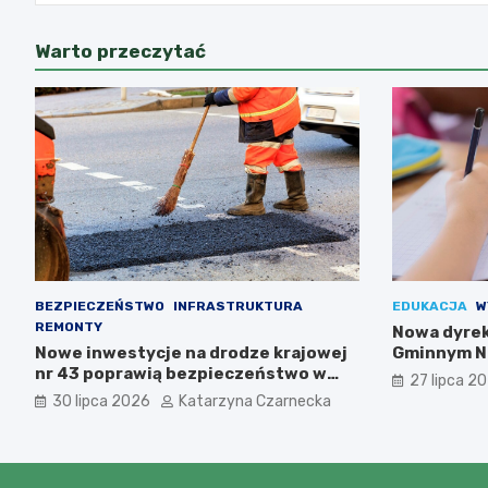
Warto przeczytać
BEZPIECZEŃSTWO
INFRASTRUKTURA
EDUKACJA
W
REMONTY
Nowa dyrek
Nowe inwestycje na drodze krajowej
Gminnym Nr
nr 43 poprawią bezpieczeństwo w
Anety Dzik
27 lipca 2
powiecie kłobuckim!
30 lipca 2026
Katarzyna Czarnecka