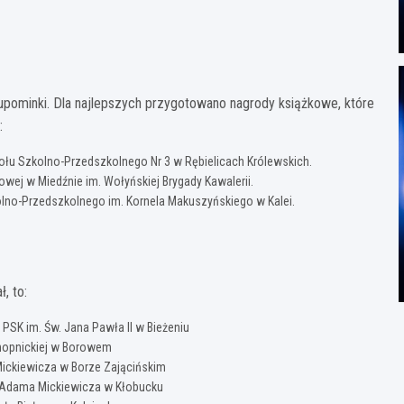
pominki. Dla najlepszych przygotowano nagrody książkowe, które
:
połu Szkolno-Przedszkolnego Nr 3 w Rębielicach Królewskich.
owej w Miedźnie im. Wołyńskiej Brygady Kawalerii.
kolno-Przedszkolnego im. Kornela Makuszyńskiego w Kalei.
, to:
 PSK im. Św. Jana Pawła II w Bieżeniu
onopnickiej w Borowem
Mickiewicza w Borze Zającińskim
 Adama Mickiewicza w Kłobucku