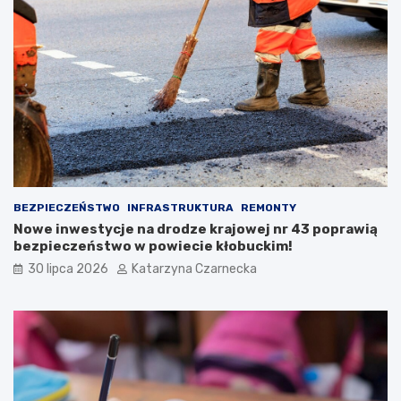
i
M
:
i
Ś
ę
w
d
i
z
ę
y
t
n
o
a
K
r
u
o
l
d
i
o
BEZPIECZEŃSTWO
INFRASTRUKTURA
REMONTY
n
w
Nowe inwestycje na drodze krajowej nr 43 poprawią
a
y
bezpieczeństwo w powiecie kłobuckim!
r
c
i
h
30 lipca 2026
Katarzyna Czarnecka
ó
S
w
e
i
n
K
i
u
o
l
r
t
a