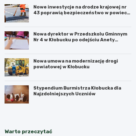
Nowe inwestycje na drodze krajowej nr
43 poprawią bezpieczeństwo w powiecie
kłobuckim!
Nowa dyrektor w Przedszkolu Gminnym
Nr 4 w Kłobucku po odejściu Anety
Dzikowicz na emeryturę
Nowa umowa na modernizację drogi
powiatowej w Kłobucku
Stypendium Burmistrza Kłobucka dla
Najzdolniejszych Uczniów
K
K
ł
ł
o
o
b
b
u
u
Warto przeczytać
c
c