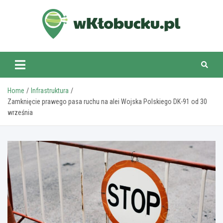
Skip
to
content
wKlobucku.pl
Home
Infrastruktura
Zamknięcie prawego pasa ruchu na alei Wojska Polskiego DK-91 od 30
września