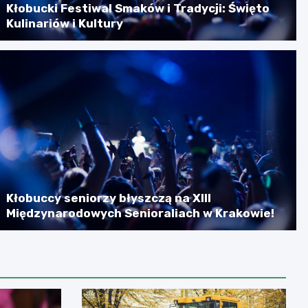
Kłobucki Festiwal Smaków i Tradycji: Święto
Kulinariów i Kultury
Kłobuccy seniorzy błyszczą na XIII
Międzynarodowych Senioraliach w Krakowie!