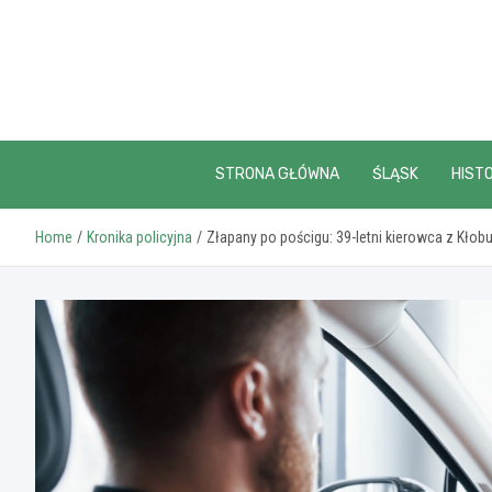
Skip
to
content
STRONA GŁÓWNA
ŚLĄSK
HISTO
Home
Kronika policyjna
Złapany po pościgu: 39-letni kierowca z K