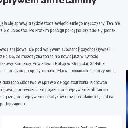
 wpływem amfetaminy
jęła się sprawą trzydziestodziewięcioletniego mężczyzny. Ten, nie
zję o ucieczce. Po krótkim pościgu policyjne siły zdołały jednak
rowca znajdował się pod wpływem substancji psychoaktywnej –
zało się, że mężczyzna ten to nie nowicjusz w świecie
prasowy Komendy Powiatowej Policji w Kłobucku, 39-latek
ie pojazdu po spożyciu narkotyków i posiadanie ich przy sobie.
z dokładne śledztwo w sprawie całego zdarzenia. Kierowca
i drogowej i prowadzeniem pojazdu pod wpływem amfetaminy.
eż jazdę pod wpływem narkotyków oraz posiadanie ich, sąd na
podejrzanego.
Nowe inwestycje mieszkaniowe na Parkitce: Cognor