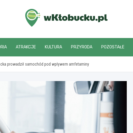
wKlobucku.pl
RIA
ATRAKCJE
KULTURA
PRZYRODA
POZOSTAŁE
łobucka prowadził samochód pod wpływem amfetaminy