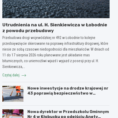
Utrudnienia na ul. H. Sienkiewicza w Łobodnie
z powodu przebudowy
Przebudowa drogi wojewódzkiej nr 492 w Łobodnie to kolejne
przedsięwzięcie skierowane na poprawę infrastruktury drogowej, które
niesie ze sobą czasowe niedogodności dla mieszkańców. W dniach od
11 do 17 sierpnia 2026 roku planowane jest układanie mas
bitumicznych, co uniemożliwi wjazd i wyjazd z posesji przy ul. H.
Sienkiewicza,…
Czytaj dalej
Nowe inwestycje na drodze krajowej nr
43 poprawią bezpieczeństwo w
powiecie kłobuckim!
Nowa dyrektor w Przedszkolu Gminnym
Nr 4 w Kłobucku po odejściu Anety