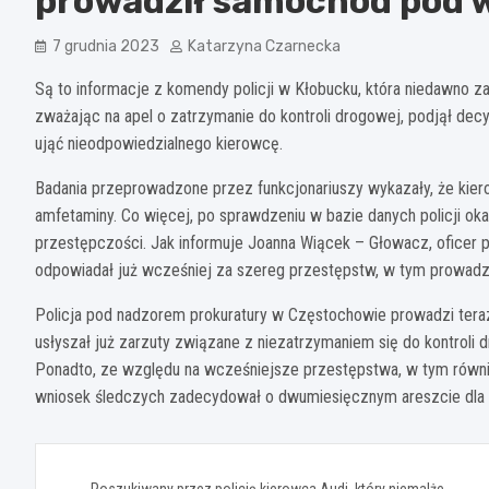
prowadził samochód pod
7 grudnia 2023
Katarzyna Czarnecka
Są to informacje z komendy policji w Kłobucku, która niedawno za
zważając na apel o zatrzymanie do kontroli drogowej, podjął decy
ująć nieodpowiedzialnego kierowcę.
Badania przeprowadzone przez funkcjonariuszy wykazały, że kie
amfetaminy. Co więcej, po sprawdzeniu w bazie danych policji oka
przestępczości. Jak informuje Joanna Wiącek – Głowacz, oficer 
odpowiadał już wcześniej za szereg przestępstw, w tym prowadzen
Policja pod nadzorem prokuratury w Częstochowie prowadzi tera
usłyszał już zarzuty związane z niezatrzymaniem się do kontrol
Ponadto, ze względu na wcześniejsze przestępstwa, w tym równi
wniosek śledczych zadecydował o dwumiesięcznym areszcie dla 
Nawigacja
Poszukiwany przez policję kierowca Audi, który niemalże