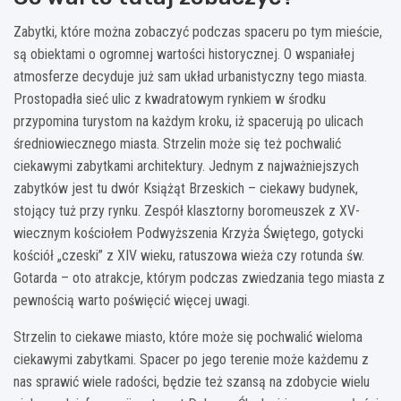
Zabytki, które można zobaczyć podczas spaceru po tym mieście,
są obiektami o ogromnej wartości historycznej. O wspaniałej
atmosferze decyduje już sam układ urbanistyczny tego miasta.
Prostopadła sieć ulic z kwadratowym rynkiem w środku
przypomina turystom na każdym kroku, iż spacerują po ulicach
średniowiecznego miasta. Strzelin może się też pochwalić
ciekawymi zabytkami architektury. Jednym z najważniejszych
zabytków jest tu dwór Książąt Brzeskich – ciekawy budynek,
stojący tuż przy rynku. Zespół klasztorny boromeuszek z XV-
wiecznym kościołem Podwyższenia Krzyża Świętego, gotycki
kościół „czeski” z XIV wieku, ratuszowa wieża czy rotunda św.
Gotarda – oto atrakcje, którym podczas zwiedzania tego miasta z
pewnością warto poświęcić więcej uwagi.
Strzelin to ciekawe miasto, które może się pochwalić wieloma
ciekawymi zabytkami. Spacer po jego terenie może każdemu z
nas sprawić wiele radości, będzie też szansą na zdobycie wielu