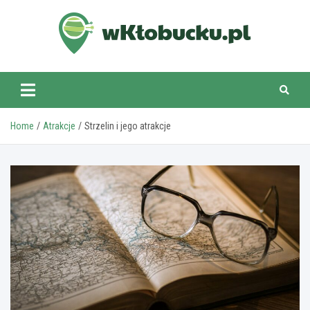
Skip
to
content
wKlobucku.pl
Home
Atrakcje
Strzelin i jego atrakcje