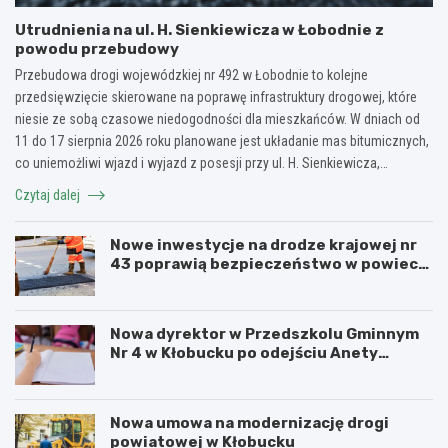
Utrudnienia na ul. H. Sienkiewicza w Łobodnie z
powodu przebudowy
Przebudowa drogi wojewódzkiej nr 492 w Łobodnie to kolejne
przedsięwzięcie skierowane na poprawę infrastruktury drogowej, które
niesie ze sobą czasowe niedogodności dla mieszkańców. W dniach od
11 do 17 sierpnia 2026 roku planowane jest układanie mas bitumicznych,
co uniemożliwi wjazd i wyjazd z posesji przy ul. H. Sienkiewicza,…
Czytaj dalej
Nowe inwestycje na drodze krajowej nr
43 poprawią bezpieczeństwo w powiecie
kłobuckim!
Nowa dyrektor w Przedszkolu Gminnym
Nr 4 w Kłobucku po odejściu Anety
Dzikowicz na emeryturę
Nowa umowa na modernizację drogi
powiatowej w Kłobucku