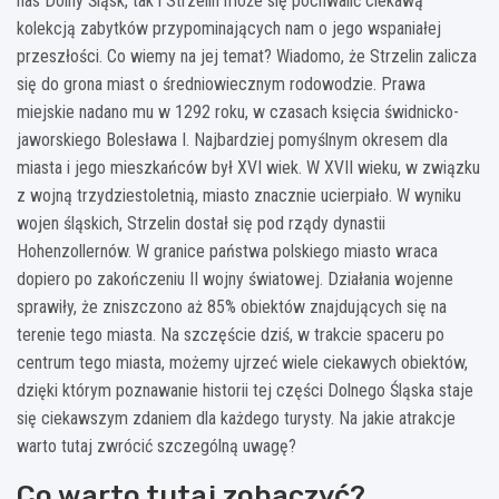
nas Dolny Śląsk, tak i Strzelin może się pochwalić ciekawą
kolekcją zabytków przypominających nam o jego wspaniałej
przeszłości. Co wiemy na jej temat? Wiadomo, że Strzelin zalicza
się do grona miast o średniowiecznym rodowodzie. Prawa
miejskie nadano mu w 1292 roku, w czasach księcia świdnicko-
jaworskiego Bolesława I. Najbardziej pomyślnym okresem dla
miasta i jego mieszkańców był XVI wiek. W XVII wieku, w związku
z wojną trzydziestoletnią, miasto znacznie ucierpiało. W wyniku
wojen śląskich, Strzelin dostał się pod rządy dynastii
Hohenzollernów. W granice państwa polskiego miasto wraca
dopiero po zakończeniu II wojny światowej. Działania wojenne
sprawiły, że zniszczono aż 85% obiektów znajdujących się na
terenie tego miasta. Na szczęście dziś, w trakcie spaceru po
centrum tego miasta, możemy ujrzeć wiele ciekawych obiektów,
dzięki którym poznawanie historii tej części Dolnego Śląska staje
się ciekawszym zdaniem dla każdego turysty. Na jakie atrakcje
warto tutaj zwrócić szczególną uwagę?
Co warto tutaj zobaczyć?