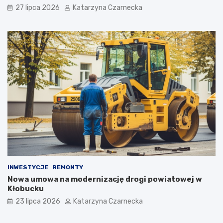
i
27 lipca 2026
Katarzyna Czarnecka
e
!
INWESTYCJE
REMONTY
Nowa umowa na modernizację drogi powiatowej w
Kłobucku
23 lipca 2026
Katarzyna Czarnecka