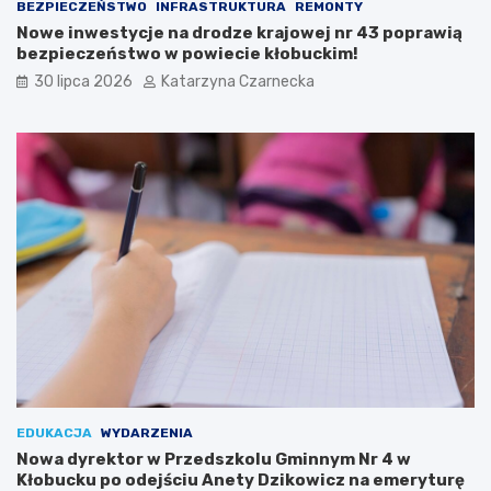
BEZPIECZEŃSTWO
INFRASTRUKTURA
REMONTY
n
w
Nowe inwestycje na drodze krajowej nr 43 poprawią
a
y
bezpieczeństwo w powiecie kłobuckim!
r
c
i
h
30 lipca 2026
Katarzyna Czarnecka
ó
S
w
e
i
n
K
i
u
o
l
r
t
a
u
l
r
i
y
a
c
h
w
K
r
a
k
EDUKACJA
WYDARZENIA
o
Nowa dyrektor w Przedszkolu Gminnym Nr 4 w
w
Kłobucku po odejściu Anety Dzikowicz na emeryturę